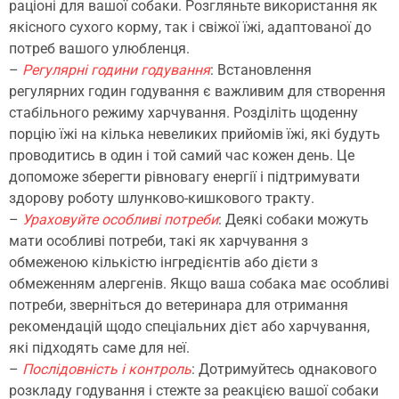
раціоні для вашої собаки. Розгляньте використання як
якісного сухого корму, так і свіжої їжі, адаптованої до
потреб вашого улюбленця.
–
Регулярні години годування
: Встановлення
регулярних годин годування є важливим для створення
стабільного режиму харчування. Розділіть щоденну
порцію їжі на кілька невеликих прийомів їжі, які будуть
проводитись в один і той самий час кожен день. Це
допоможе зберегти рівновагу енергії і підтримувати
здорову роботу шлунково-кишкового тракту.
–
Ураховуйте особливі потреби
: Деякі собаки можуть
мати особливі потреби, такі як харчування з
обмеженою кількістю інгредієнтів або дієти з
обмеженням алергенів. Якщо ваша собака має особливі
потреби, зверніться до ветеринара для отримання
рекомендацій щодо спеціальних дієт або харчування,
які підходять саме для неї.
–
Послідовність і контроль
: Дотримуйтесь однакового
розкладу годування і стежте за реакцією вашої собаки