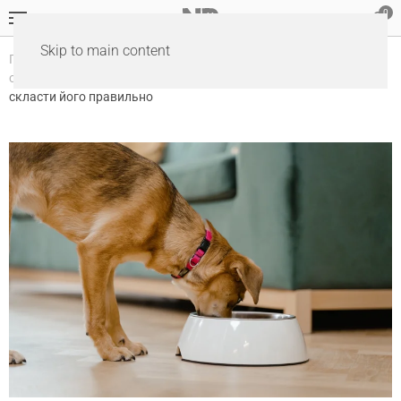
Skip to main content
Головна
Блог
Звички харчування та догляду за
собакою
Збалансований раціон для здорової собаки: як
скласти його правильно