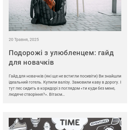
20 Травня, 2025
Подорожі з улюбленцем: гайд
для новачків
Гайд для новачків (які ще не встигли посивіти) Ви знайшли
ідеальний готель. Купили валізу. Замовили каву в дорогу. І
тут пес сидить в коридорі з поглядом «ти куди без мене,
людяче створіння?». Вітаєм…