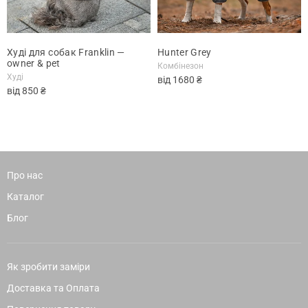
Худі для собак Franklin —
Hunter Grey
owner & pet
Комбінезон
Худі
від
1680
₴
від
850
₴
Про нас
Каталог
Блог
Як зробити заміри
Доставка та Оплата