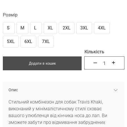
Розмір
S
M
L
XL
2XL
3XL
4XL
5XL
6XL
7XL
Кількість
–
+
Додати в кошик
Комбінезон
Опис
Стильний комбінезон для собак Travis Khaki,
виконаний у мінімалістичному стилі сховає
вашого улюбленця від кінчика носа до лап. Ви
зможете забути про відмивання забруднених